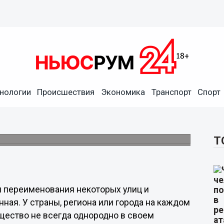
росил у нижегородцев:
нологии
Происшествия
Экономика
Транспорт
Спорт
лицы?»
бласти опубликовал в своем блоке пост о
Нижнем Новгороде.
Т
и переименования некоторых улиц и
ая. У страны, региона или города на каждом
бщество не всегда однородно в своем