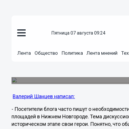
Общество
пятница 07 августа 09:24
27.01.2013
00:28
Губернатор Валерий Шанцев сп
Лента
Общество
Политика
Лента мнений
Тех
«Стоит ли переименовывать у
25 января вечером губернатор Нижегородской о
проблеме переименования улиц и площадей в 
Валерий Шанцев написал:
- Посетители блога часто пишут о необходимост
площадей в Нижнем Новгороде. Тема дискуссионн
историческом этапе свои герои. Понятно, что о