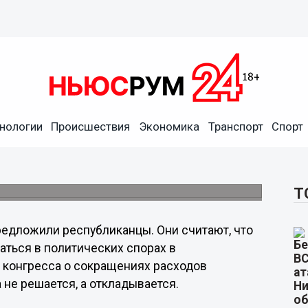
 принят закон, отменяющий
нологии
Происшествия
Экономика
Транспорт
Спорт
са приняла законопроект, снимающий
сдолга США. За документ проголосовали 285
Т
едложили республиканцы. Они считают, что
аться в политических спорах в
конгресса о сокращениях расходов
 не решается, а откладывается.