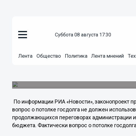
Общество
суббота 08 августа 17:30
24.01.2013
03:00
В США палатой представителей
дефолт
Лента
Общество
Политика
Лента мнений
Тех
Палата представителей американского конгрес
необходимость до 19 мая повышать потолок го
конгрессменов, против — 144.
По информации РИА «Новости», законопроект пр
вопрос о потолке госдолга не должен использов
продолжающихся переговорах администрации и 
бюджета. Фактически вопрос о потолке госдолга