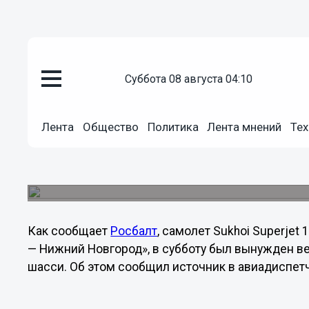
суббота 08 августа 04:10
Общество
19.01.2013
18:34
Лента
Общество
Политика
Лента мнений
Тех
Sukhoi Superjet 100, вылетев
Новгород, из-за проблем с шас
Происшествие случилось в ночь с пятницы на су
Как сообщает
Росбалт
, самолет Sukhoi Superje
— Нижний Новгород», в субботу был вынужден ве
шасси. Об этом сообщил источник в авиадиспет