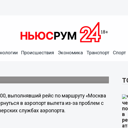
нологии
Происшествия
Экономика
Транспорт
Спорт
ший из Москвы в Нижний
си вернулся в столицу
бботу.
Т
t 100, выполнявший рейс по маршруту «Москва
рнуться в аэропорт вылета из-за проблем с
черских службах аэропорта.