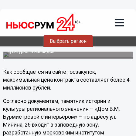
Правительство Нижегородской
области намерено отреставрировать
«Дом Бурмистровой»
С этой целью объявлен открытый аукцион в
электронной форме на право заключить гражданско-
Выбрать регион
правовой договор на выполнение проектно-
изыскательских работ по реставрации объекта
культурного наследия.
Как сообщается на сайте госзакупок,
максимальная цена контракта составляет более 4
миллионов рублей.
Согласно документам, памятник истории и
культуры регионального значения – «Дом В.М.
Бурмистровой с интерьером» – по адресу ул.
Минина, 26 входит в заповедную зону,
разработанную московским институтом