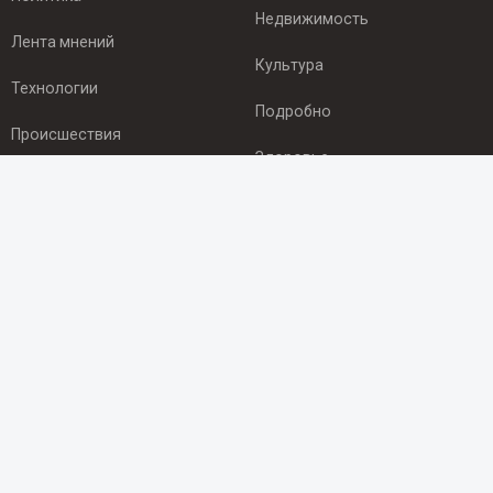
Недвижимость
Лента мнений
Культура
Технологии
Подробно
Происшествия
Здоровье
Экономика
ПОДПИСКА
Подпишись на рассылку NEWSROOM24
и будь
в курсе новостей в своём городе:
Подписаться
© 2012 - 2025 ООО "Ньюсрум" (ИА Newsroom24 (Ньюсрум24).
Учредитель — ООО "Ньюсрум"
Свидетельство о регистрации СМИ ИА № ФС 77 - 45920 от 22.07.2011г.