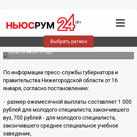
16.01.2013
12:28
Молодые врачи в Нижнем Новгороде
получат дополнительные выплаты
Губернатор Нижегородской области Валерий Шанцев в
целях стимулирования труда молодых специалистов
подписал постановление «Об установлении
Выбрать регион
ежемесячной допвыплаты отдельным специалистам
госучреждений здравоохранения Нижегородской
области на 2013 год».
По информации пресс-службы губернатора и
правительства Нижегородской области от 16
января, согласно постановлению:
- размер ежемесячной выплаты составляет 1 000
рублей для молодого специалиста, закончившего
вуз, 700 рублей - для молодого специалиста,
закончившего среднее специальное учебное
заведение,