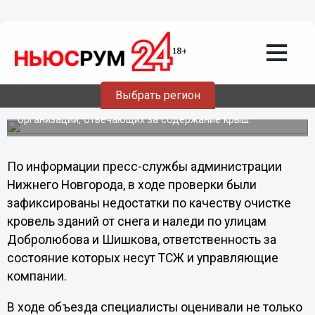
В Нижнем Новгороде 131 бригада
ликвидирует сосульки: зафиксированы
недостатки в работе
15 января замдиректора департамента жилья
администрации Нижнего Новгорода Денис Новиков
Выбрать регион
совершил объезд Нижегородского и Советского
районов, в ходе которого дал оценку работе подрядных
организаций, отвечающих за содержание крыш.
По информации пресс-службы администрации
Нижнего Новгорода, в ходе проверки были
зафиксированы недостатки по качеству очистке
кровель зданий от снега и наледи по улицам
Добролюбова и Шишкова, ответственность за
состояние которых несут ТСЖ и управляющие
компании.
В ходе объезда специалисты оценивали не только