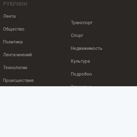
РУБРИКИ
Лента
Транспорт
Общество
Спорт
Политика
Недвижимость
Лента мнений
Культура
Технологии
Подробно
Происшествия
Здоровье
Экономика
ПОДПИСКА
Подпишись на рассылку NEWSROOM24
и будь
в курсе новостей в своём городе: