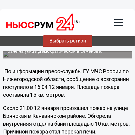
Общество
13.01.2013
11:10
Из-за неисправностей печей едва не
погибли люди в Нижнем Новгороде и
области
Выбрать регион
Неисправность печного отопления привела к пожару в
бане на улице Демократической в Семенове.
По информации пресс-службы ГУ МЧС России по
Нижегородской области, сообщение о возгорании
поступило в 16.04 12 января. Площадь пожара
составила 15 кв. метров.
Около 21.00 12 января произошел пожар на улице
Брянская в Канавинском районе. Обгорела
внутренняя отделка бани площадью 10 кв. метров.
Причиной пожара стал перекал печи.