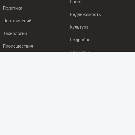
Спорт
Политика
Недвижимость
Лента мнений
Культура
Технологии
Подробно
Происшествия
Здоровье
Экономика
ПОДПИСКА
Подпишись на рассылку NEWSROOM24
и будь
в курсе новостей в своём городе:
Подписаться
© 2012 - 2025 ООО "Ньюсрум" (ИА Newsroom24 (Ньюсрум24).