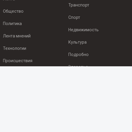
Транспорт
Общество
Спорт
Политика
Недвижимость
Лента мнений
Культура
Технологии
Подробно
Происшествия
Здоровье
Экономика
ПОДПИСКА
Подпишись на рассылку NEWSROOM24
и будь
в курсе новостей в своём городе:
Подписаться