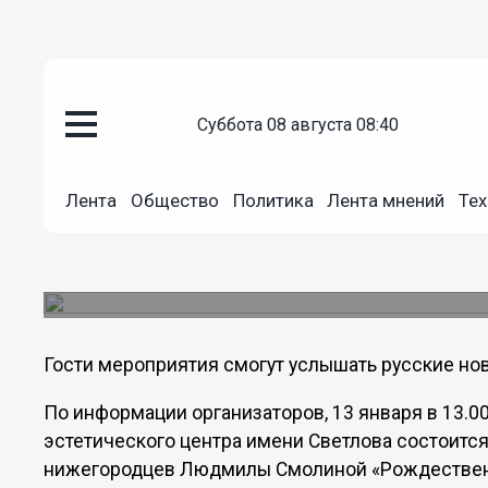
Общество
суббота 08 августа 08:40
11.01.2013
13:15
Общество старых нижегородце
Лента
Общество
Политика
Лента мнений
Тех
«Рождественские встречи»
Творческий вечер «Рождественские встречи. 
районе.
Гости мероприятия смогут услышать русские но
По информации организаторов, 13 января в 13.00
эстетического центра имени Светлова состоитс
нижегородцев Людмилы Смолиной «Рождествен