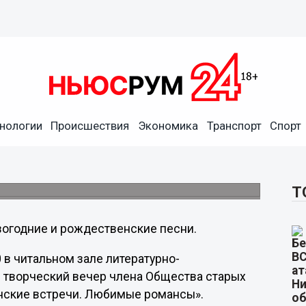
в организует
нологии
Происшествия
Экономика
Транспорт
Спорт
Любимые романсы» состоится в Советском
Т
вогодние и рождественские песни.
 в читальном зале литературно-
я творческий вечер члена Общества старых
ские встречи. Любимые романсы».