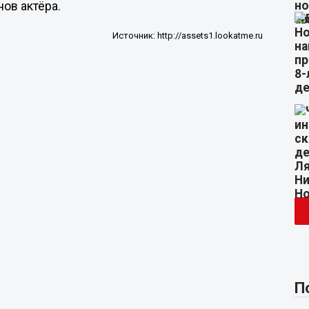
нов актёра.
Источник:
http://assets1.lookatme.ru
П