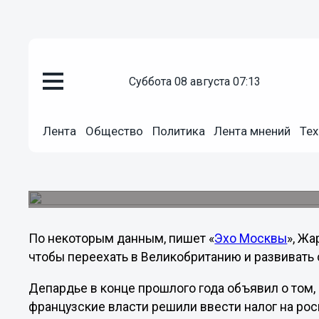
Общество
суббота 08 августа 07:13
03.01.2013
11:50
Знаменитый музыкант Жан-Ми
Лента
Общество
Политика
Лента мнений
Тех
Францию из-за налоговых мер 
Один из первопроходцев электронной музыки о
Депардье.
По некоторым данным, пишет «
Эхо Москвы
», Жа
чтобы переехать в Великобританию и развивать 
Депардье в конце прошлого года объявил о том, 
французские власти решили ввести налог на рос