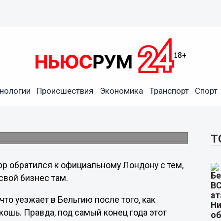
шель Жарр покидает
нологии
Происшествия
Экономика
Транспорт
Спорт
властей.
тправляется вслед за актёром Жераром
Т
рр обратился к официальному Лондону с тем,
свой бизнес там.
что уезжает в Бельгию после того, как
кошь. Правда, под самый конец года этот