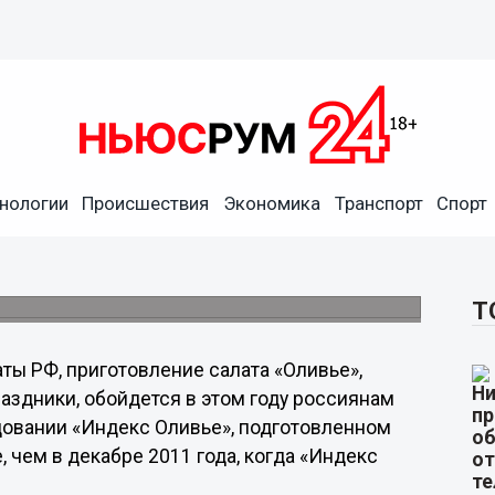
нологии
Происшествия
Экономика
Транспорт
Спорт
ал на 15 рублей
иянам в среднем почти в 162 рубля.
Т
ы РФ, приготовление салата «Оливье»,
аздники, обойдется в этом году россиянам
едовании «Индекс Оливье», подготовленном
 чем в декабре 2011 года, когда «Индекс