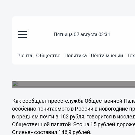
пятница 07 августа 03:31
Общество
Лента
Общество
Политика
Лента мнений
Тех
29.12.2012
20:34
За год салат «Оливье» подорож
Приготовление салата «Оливье» обойдется росс
Как сообщает пресс-служба Общественной Палат
особенно почитаемого в России в новогодние пр
в среднем почти в 162 рубля, говорится в иссл
Общественной палатой. Это на 15 рублей дороже,
Оливье» составил 146,9 рублей.