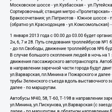
Московское шоссе - ул.Кузбасская - ул.Путейска
Сортировочный; станция метро «Пролетарская» -
Бракосочетания; ул.Патриотов - Южное шоссе - п
(обратно ул.Краснодонцев - ул.Комсомольская) 
1 января 2013 года с 00.00 до 03.00 будет орг
2н, 6, 7 и 28. Путь следования троллейбусов №1 
- до пл.Свободы, движение троллейбусов №6 бу
В случае большого скопления людей в ночь на 1
движения пассажирского автотранспорта. Автобусы 
в направлении заречной части города будут двиг
ул.Варварская, пл.Минина и Пожарского и далее 
трубы Зеленского съезда вдоль выставочного зал
далее - по маршрутам.
Автобусы №40, 58, Т-60, Т-198 в направлении зар
ул.Минина, ул.Пискунова, ул.Варварская (с заез
далее - по маршрутам, в обратном направлении 