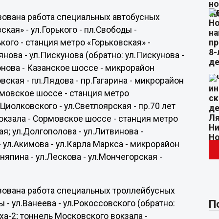
низована работа специальных автобусных
ская» - ул.Горького - пл.Свободы -
кого - станция метро «Горьковская» -
ьянова - ул.Пискунова (обратно: ул.Пискунова -
ионова - Казанское шоссе - микрорайон
вская - пл.Лядова - пр.Гагарина - микрорайон
рмовское шоссе - станция метро
.Циолковского - ул.Светлоярская - пр.70 лет
вокзала - Сормовское шоссе - станция метро
ая; ул.Долгополова - ул.Литвинова -
- ул.Акимова - ул.Карла Маркса - микрорайон
няпина - ул.Лескова - ул.Мончегорская -
низована работа специальных троллейбусных
П
ы - ул.Ванеева - ул.Рокоссовского (обратно:
ха-2; тоннель Московского вокзала -