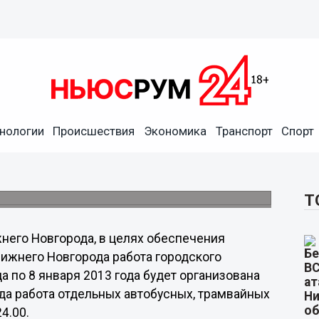
транспорт в Нижнем
нологии
Происшествия
Экономика
Транспорт
Спорт
особому расписанию
длена. Кроме того, будет организована
Т
него Новгорода, в целях обеспечения
Нижнего Новгорода работа городского
а по 8 января 2013 года будет организована
да работа отдельных автобусных, трамвайных
24.00.