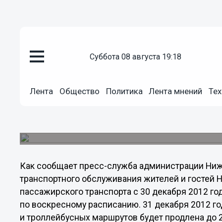
Общество
суббота 08 августа 19:18
29.12.2012
14:21
В новогоднюю ночь городской 
Лента
Общество
Политика
Лента мнений
Тех
Новгороде будет работать по 
Работа отдельных маршрутов и метро будет про
работа специальных автобусных маршрутов.
Как сообщает пресс-служба администрации Ниж
транспортного обслуживания жителей и гостей 
пассажирского транспорта с 30 декабря 2012 год
по воскресному расписанию. 31 декабря 2012 го
и троллейбусных маршрутов будет продлена до 