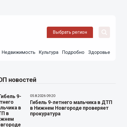
Выбрать регион
Недвижимость
Культура
Подробно
Здоровье
ОП новостей
05.8.2026 09:20
Гибель 9-летнего мальчика в ДТП
в Нижнем Новгороде проверяет
прокуратура