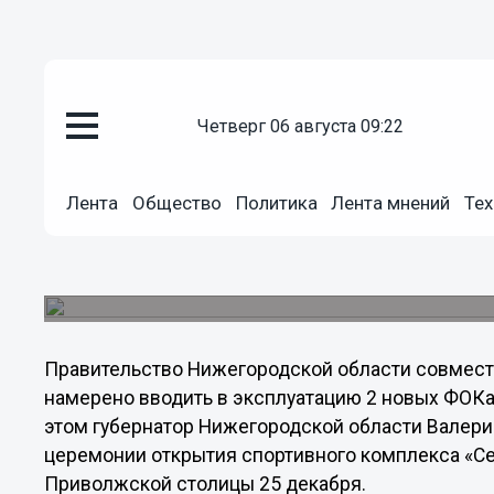
Общество
четверг 06 августа 09:22
25.12.2012
17:08
«В каждом районе Нижнего Но
Лента
Общество
Политика
Лента мнений
Тех
минимум по два ФОКа», - Вале
Ежегодно в Приволжской столице планируется 
комплекса.
Правительство Нижегородской области совмест
намерено вводить в эксплуатацию 2 новых ФОКа
этом губернатор Нижегородской области Валер
церемонии открытия спортивного комплекса «Се
Приволжской столицы 25 декабря.