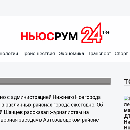
вгорода должно быть
нологии
Происшествия
Экономика
Транспорт
Спорт
рий Шанцев
строить 2 физкультурно- оздоровительных
Т
но с администрацией Нижнего Новгорода
 в различных районах города ежегодно. Об
ий Шанцев рассказал журналистам на
верная звезда» в Автозаводском районе