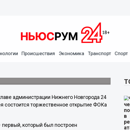
 в Автозаводском районе
25 декабря
нологии
Происшествия
Экономика
Транспорт
Спорт
ондрашов заявил, что это особое событие:
оенный исключительно на собственные
Т
лаве администрации Нижнего Новгорода 24
ря состоится торжественное открытие ФОКа
– первый, который был построен