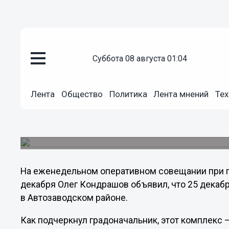
Общество
суббота 08 августа 01:04
24.12.2012
10:08
Торжественное открытие ФОКа
Нижнего Новгорода состоится 
Лента
Общество
Политика
Лента мнений
Тех
Глава администрации Нижнего Новгорода Олег К
ФОК в Автозаводском районе – первый, постр
средства муниципалитета.
На еженедельном оперативном совещании при г
декабря Олег Кондрашов объявил, что 25 декаб
в Автозаводском районе.
Как подчеркнул градоначальник, этот комплекс 