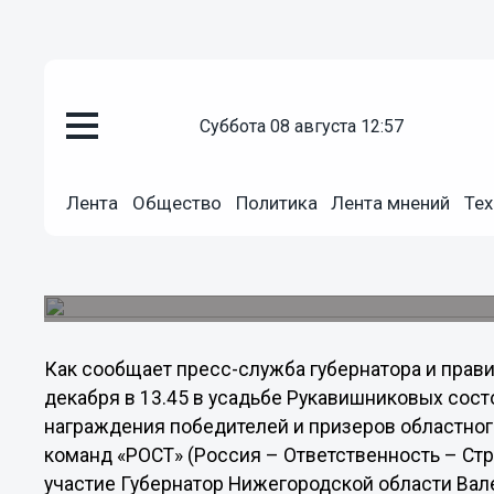
Общество
суббота 08 августа 12:57
21.12.2012
15:01
В Нижегородской области выб
Лента
Общество
Политика
Лента мнений
Тех
проекты региона
Валерий Шанцев наградит победителей нижегор
молодежных инновационных команд «РОСТ»
Как сообщает пресс-служба губернатора и прав
декабря в 13.45 в усадьбе Рукавишниковых сос
награждения победителей и призеров областно
команд «РОСТ» (Россия – Ответственность – Стр
участие Губернатор Нижегородской области Вал