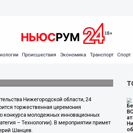
ерут лучшие инновационные
нологии
Происшествия
Экономика
Транспорт
Спорт
одского регионального конкурса
Т
ительства Нижегородской области, 24
тоится торжественная церемония
го конкурса молодежных инновационных
атегия – Технологии). В мероприятии примет
ерий Шанцев.