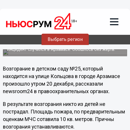
Общество
21.12.2012
11:41
Пожар в детском саду произошел в
Выбрать регион
Нижегородской области
Инцидент случился в Арзамасе. Обошлось без жертв.
Возгорание в детском саду №25, который
находится на улице Кольцова в городе Арзамасе
произошло утром 20 декабря, рассказали
newsroom24 в правоохранительных органах.
В результате возгорания никто из детей не
пострадал. Площадь пожара, по предварительным
оценкам МЧС сотавила 10 кв. метров. Причны
возгорания устанавливаются.