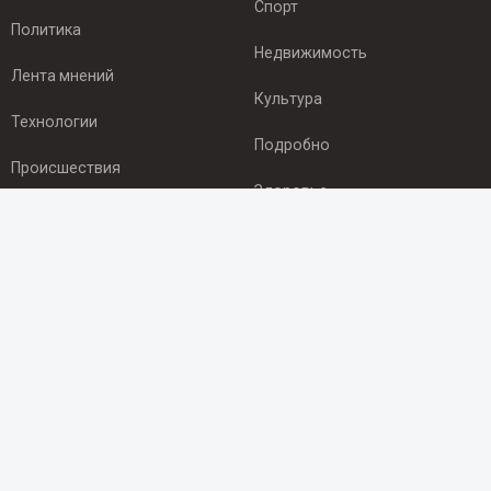
Спорт
Политика
Недвижимость
Лента мнений
Культура
Технологии
Подробно
Происшествия
Здоровье
Экономика
ПОДПИСКА
Подпишись на рассылку NEWSROOM24
и будь
в курсе новостей в своём городе:
Подписаться
© 2012 - 2025 ООО "Ньюсрум" (ИА Newsroom24 (Ньюсрум24).