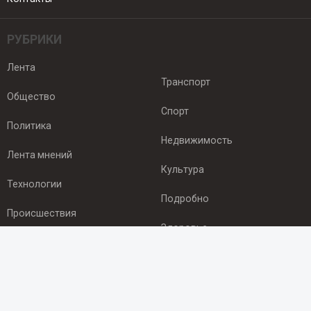
РУБРИКИ
Лента
Транспорт
Общество
Спорт
Политика
Недвижимость
Лента мнений
Культура
Технологии
Подробно
Происшествия
Здоровье
Экономика
ПОДПИСКА
Подпишись на рассылку NEWSROOM24
и будь
в курсе новостей в своём городе: