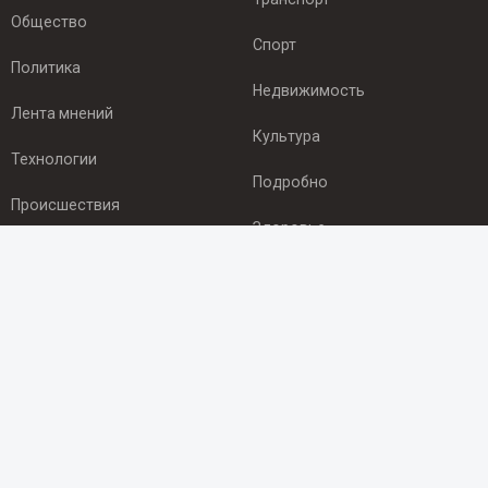
Общество
Спорт
Политика
Недвижимость
Лента мнений
Культура
Технологии
Подробно
Происшествия
Здоровье
Экономика
ПОДПИСКА
Подпишись на рассылку NEWSROOM24
и будь
в курсе новостей в своём городе:
Подписаться