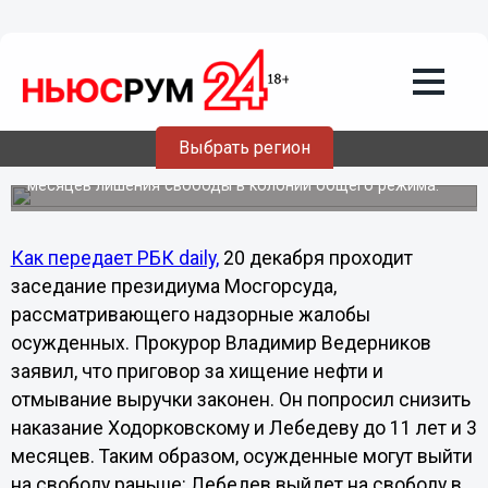
20.12.2012
15:03
Прокурор попросил суд о
снисхождении к Михаилу
Ходорковскому
Прокурор просит снизить наказание бывшему владельцу
Выбрать регион
ЮКОСа Михаилу Ходорковскому и экс-главе МФО
«Менатеп» Платону Лебедеву с 13 лет до 11 лет и 3
месяцев лишения свободы в колонии общего режима.
Как передает РБК daily,
20 декабря проходит
заседание президиума Мосгорсуда,
рассматривающего надзорные жалобы
осужденных. Прокурор Владимир Ведерников
заявил, что приговор за хищение нефти и
отмывание выручки законен. Он попросил снизить
наказание Ходорковскому и Лебедеву до 11 лет и 3
месяцев. Таким образом, осужденные могут выйти
на свободу раньше: Лебедев выйдет на свободу в