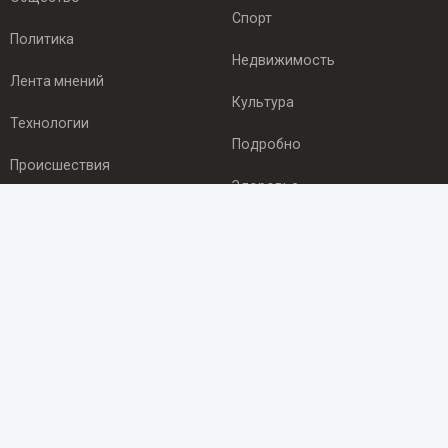
Спорт
Политика
Недвижимость
Лента мнений
Культура
Технологии
Подробно
Происшествия
Здоровье
Экономика
ПОДПИСКА
Подпишись на рассылку NEWSROOM24
и будь
в курсе новостей в своём городе:
Подписаться