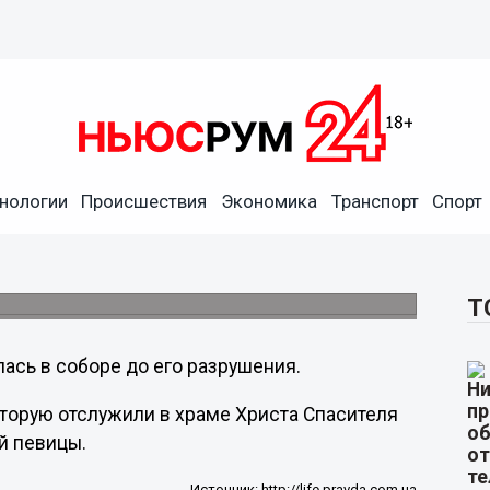
нологии
Происшествия
Экономика
Транспорт
Спорт
 завещанию Галины
риста Спасителя
матери.
Т
лась в соборе до его разрушения.
оторую отслужили в храме Христа Спасителя
й певицы.
Источник:
http://life.pravda.com.ua