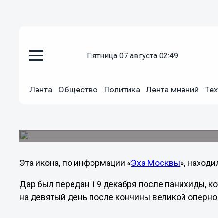
пятница 07 августа 02:49
Общество
20.12.2012
04:50
Лента
Общество
Политика
Лента мнений
Тех
Икона Николая Чудотворца по
Вишневской передана в храм Х
Таким образом, дочери выполнили волю своей 
Эта икона, по информации «
Эха Москвы
», находи
Дар был передан 19 декабря после панихиды, к
на девятый день после кончины великой оперно