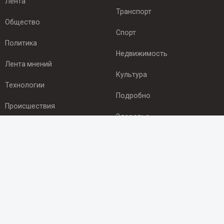
Лента
Транспорт
Общество
Спорт
Политика
Недвижимость
Лента мнений
Культура
Технологии
Подробно
Происшествия
Здоровье
Экономика
ПОДПИСКА
Подпишись на рассылку NEWSROOM24
и будь
в курсе новостей в своём городе:
Подписаться