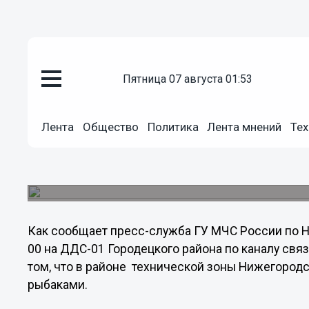
пятница 07 августа 01:53
Общество
19.12.2012
02:59
Лента
Общество
Политика
Лента мнений
Тех
Спасены 12 нижегородских ры
льдине
Спасательная операция проводилась в сложней
Как сообщает пресс-служба ГУ МЧС России по Ни
00 на ДДС-01 Городецкого района по каналу свя
том, что в районе технической зоны Нижегород
рыбаками.