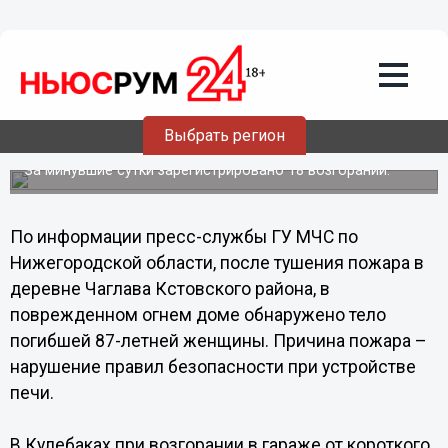
Общество
17.12.2012
19:50
Один человек погиб, двое пострадали
Выбрать регион
при пожарах в Нижегородской области
За минувшие сутки зарегистрировано 18 возгораний.
По информации пресс-службы ГУ МЧС по
Нижегородской области, после тушения пожара в
деревне Чаглава Кстовского района, в
поврежденном огнем доме обнаружено тело
погибшей 87-летней женщины. Причина пожара –
нарушение правил безопасности при устройстве
печи.
В Кулебаках при возгорании в гараже от короткого