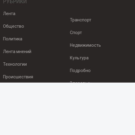
РУБРИКИ
Лента
Транспорт
Общество
Спорт
Политика
Недвижимость
Лента мнений
Культура
Технологии
Подробно
Происшествия
Здоровье
Экономика
ПОДПИСКА
Подпишись на рассылку NEWSROOM24
и будь
в курсе новостей в своём городе: