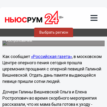
Общество
14.12.2012
07:09
В Москве прощались с Галиной
Вишневской
Выбрать регион
Великую оперную певицу похоронят 14 декабря на
Новодевичьем кладбище рядом с мужем Мстиславом
Ростроповичем.
Как сообщает
«Российская газета»
, в московском
Центре оперного пения сегодня прошла
церемония прощания с оперной певицей Галиной
Вишневской. Отдать дань памяти выдающейся
певице пришли сотни людей.
Дочери Галины Вишневской Ольга и Елена
Ростропович во время скорбного мероприятия
рассказали, что их мама была готова к уходу -