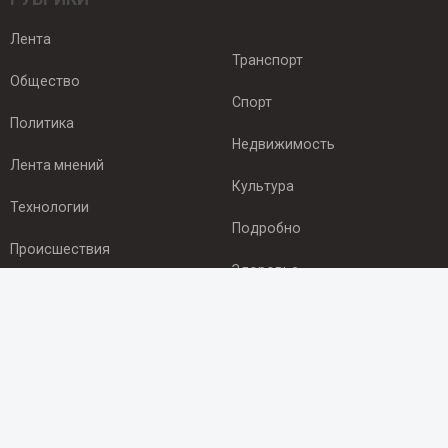
Лента
Транспорт
Общество
Спорт
Политика
Недвижимость
Лента мнений
Культура
Технологии
Подробно
Происшествия
Здоровье
Экономика
ПОДПИСКА
Подпишись на рассылку NEWSROOM24
и будь
в курсе новостей в своём городе: