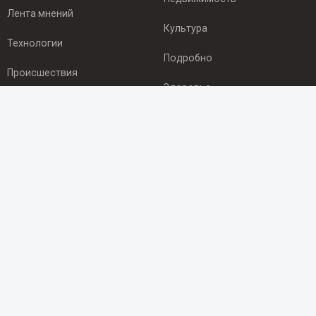
Лента мнений
Культура
Технологии
Подробно
Происшествия
Здоровье
Экономика
ПОДПИСКА
Подпишись на рассылку NEWSROOM24
и будь
в курсе новостей в своём городе:
Подписаться
© 2012 - 2025 ООО "Ньюсрум" (ИА Newsroom24 (Ньюсрум24).
Учредитель — ООО "Ньюсрум"
Свидетельство о регистрации СМИ ИА № ФС 77 - 45920 от 22.07.2011г.
выдано Федеральной службой по надзору в сфере связи,