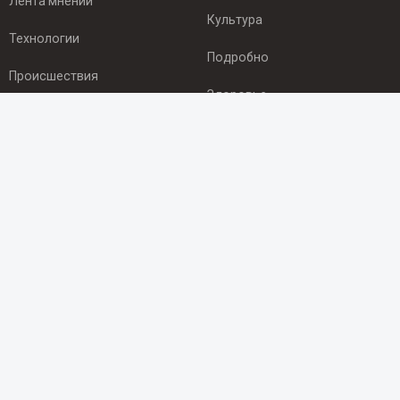
Лента мнений
Культура
Технологии
Подробно
Происшествия
Здоровье
Экономика
ПОДПИСКА
Подпишись на рассылку NEWSROOM24
и будь
в курсе новостей в своём городе:
Подписаться
© 2012 - 2025 ООО "Ньюсрум" (ИА Newsroom24 (Ньюсрум24).
Учредитель — ООО "Ньюсрум"
Свидетельство о регистрации СМИ ИА № ФС 77 - 45920 от 22.07.2011г.
выдано Федеральной службой по надзору в сфере связи,
информационных технологий и массовый коммуникаций.