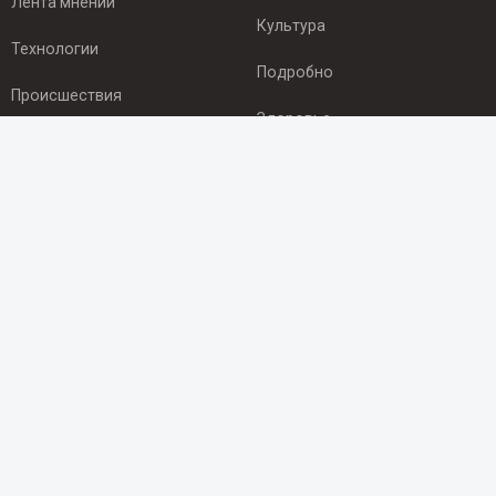
Лента мнений
Культура
Технологии
Подробно
Происшествия
Здоровье
Экономика
ПОДПИСКА
Подпишись на рассылку NEWSROOM24
и будь
в курсе новостей в своём городе:
Подписаться
© 2012 - 2025 ООО "Ньюсрум" (ИА Newsroom24 (Ньюсрум24).
Учредитель — ООО "Ньюсрум"
Свидетельство о регистрации СМИ ИА № ФС 77 - 45920 от 22.07.2011г.
выдано Федеральной службой по надзору в сфере связи,
информационных технологий и массовый коммуникаций.