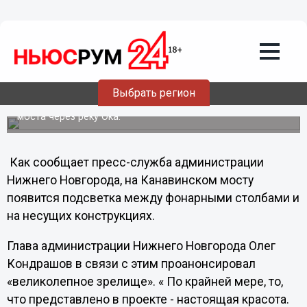
13.12.2012
00:04
Праздничная иллюминация украсит
Канавинский мост в Нижнем
Новгороде к Новому году
Выбрать регион
Горадминистрация рассчитывает, что к новогодним
каникулам завершится ремонт сетей электропитания
моста через реку Ока.
Как сообщает пресс-служба администрации
Нижнего Новгорода, на Канавинском мосту
появится подсветка между фонарными столбами и
на несущих конструкциях.
Глава администрации Нижнего Новгорода Олег
Кондрашов в связи с этим проанонсировал
«великолепное зрелище». « По крайней мере, то,
что представлено в проекте - настоящая красота.