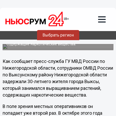
12.12.2012
01:16
В Нижегородской области задержали
цветовода, выращивавшего дома
марихуану
Выбрать регион
Часть своей квартиры мужчина приспособил под
«летний сад», где в цветочных горшках росли растения,
содержащие наркотические вещества.
Как сообщает пресс-служба ГУ МВД России по
Нижегородской области, сотрудники ОМВД России
по Выксунскому району Нижегородской области
задержали 30-летнего жителя города Выксы,
который занимался выращиванием растений,
содержащих наркотические вещества.
В поле зрения местных оперативников он
попадает уже второй раз. В октябре этого года