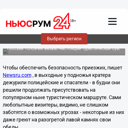
Общество
11.12.2012
05:22
Туристы – любители экстрима потоком
пошли на вулкан
Выбрать регион
На Камчатке извергающийся впервые за 36 лет вулкан
Плоский Толбачик вызвал настоящий туристический бум.
Чтобы обеспечить безопасность приезжих, пишет
Newsru.com
, в выходные у подножья кратера
дежурили полицейские и спасатели - в будни они
решили продолжать присутствовать на
популярном ныне туристическом маршруте. Сами
любопытные визитеры, видимо, не слишком
заботятся о возможных угрозах - некоторые из них
даже греют на разогретой лавой камнях свои
обеды.