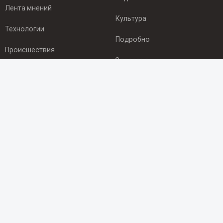
Лента мнений
Культура
Технологии
Подробно
Происшествия
Здоровье
Экономика
ПОДПИСКА
Подпишись на рассылку NEWSROOM24
и будь
в курсе новостей в своём городе:
Подписаться
© 2012 - 2025 ООО "Ньюсрум" (ИА Newsroom24 (Ньюсрум24).
Учредитель — ООО "Ньюсрум"
Свидетельство о регистрации СМИ ИА № ФС 77 - 45920 от 22.07.2011г.
выдано Федеральной службой по надзору в сфере связи,