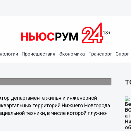
ерриторий Нижнего
нологии
Происшествия
Экономика
Транспорт
Спорт
олее 2,5 тысяч дворников
йствованы 139 единиц снегоуборочной
Т
ктор департамента жилья и инженерной
риквартальных территорий Нижнего Новгорода
ециальной техники, в числе которой плужно-