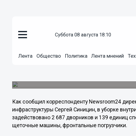
Общество
суббота 08 августа 18:10
04.12.2012
23:03
Уборкой внутриквартальных т
Лента
Общество
Политика
Лента мнений
Тех
Новгорода 4 декабря заняты б
Кроме того, в эти минуты в уборке снега заде
техники.
Как сообщил корреспонденту Newsroom24 дире
инфраструктуры Сергей Синицин, в уборке внут
задействовано 2 687 дворников и 139 единиц сп
щеточные машины, фронтальные погрузчики.