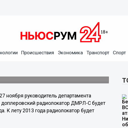
 миллионов рублей
нологии
Происшествия
Экономика
Транспорт
Спорт
е
4 радиолокаторов для усовершенствования
явлений.
Т
 27 ноября руководитель департамента
 доплеровский радиолокатор ДМРЛ-С будет
а. К лету 2013 года радиолокатор будет