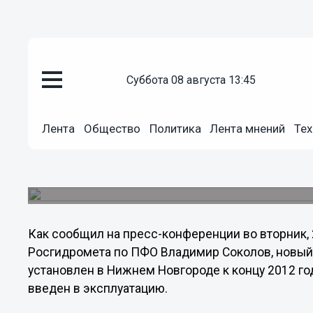
Общество
суббота 08 августа 13:45
28.11.2012
00:46
Радиолокатор стоимостью 100
Лента
Общество
Политика
Лента мнений
Тех
установят в Нижнем Новгород
Всего на территории ПФО будет установлено 1
системы прогнозирования опасных природных 
Как сообщил на пресс-конференции во вторник,
Росгидромета по ПФО Владимир Соколов, новый
установлен в Нижнем Новгороде к концу 2012 год
введен в эксплуатацию.