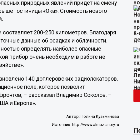
опасных природных явлений придет на смену
рыше гостиницы «Ока». Стоимость нового
й.
и составляет 200-250 километров. Благодаря
точные данные об осадках и облачности.
очностью определять наиболее опасные
кой прибор очень необходим в работе не
зяйстве».
становлено 140 доплеровских радиолокаторов.
ационное поле, которое позволит
ронтов, – рассказал Владимир Соколов. –
ША и Европе».
Автор:
Полина Кузьминова
Источник:
http://www.almaz-antey.ru
П