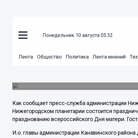
понедельник 10 августа 05:32
Общество
27.11.2012
04:17
Лента
Общество
Политика
Лента мнений
Тех
Праздничное мероприятие, по
состоится в Нижегородском п
На праздник приглашены 160 женщин.
Как сообщает пресс-служба администрации Нижне
Нижегородском планетарии состоится празднич
празднованию всероссийского Дня матери. Гост
И.о. главы администрации Канавинского района