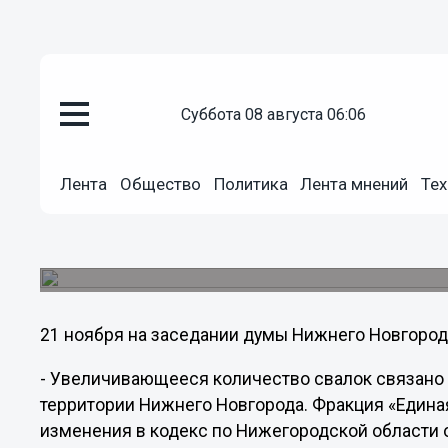
Общество
суббота 08 августа 06:06
21.11.2012
23:30
В Нижнем Новгороде увеличат
Лента
Общество
Политика
Лента мнений
Тех
несанкционированные свалки
В этом году в городе уже ликвидировано 500 св
свалок.
21 ноября на заседании думы Нижнего Новгород
- Увеличивающееся количество свалок связано 
территории Нижнего Новгорода. Фракция «Едина
изменения в кодекс по Нижегородской области