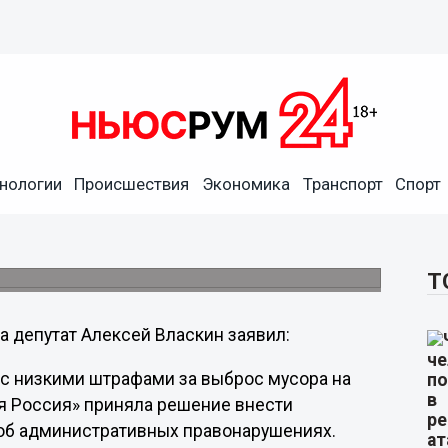
 штрафы за
нологии
Происшествия
Экономика
Транспорт
Спорт
алок мусора, в 2011 году было убрано 250
Т
а депутат Алексей Власкин заявил:
с низкими штрафами за выброс мусора на
я Россия» приняла решение внести
 об административных правонарушениях.