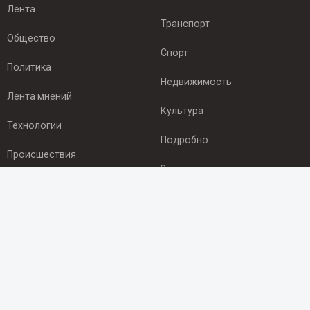
Лента
Транспорт
Общество
Спорт
Политика
Недвижимость
Лента мнений
Культура
Технологии
Подробно
Происшествия
Здоровье
Экономика
ПОДПИСКА
Подпишись на рассылку NEWSROOM24
и будь
в курсе новостей в своём городе:
Подписаться