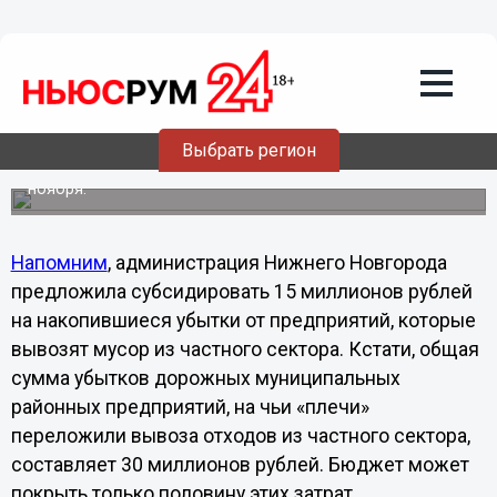
«Увеличение тарифа на вывоз мусора с
территорий частного сектора вызовет
гнев у нижегородцев», - Николай
Шумилков
Депутаты думы Нижнего Новгорода решили обсудить
Выбрать регион
вопрос о введении субсидии на вывоз мусора около
домов частного сектора на заседании Гордумы 21
ноября.
Напомним
, администрация Нижнего Новгорода
предложила субсидировать 15 миллионов рублей
на накопившиеся убытки от предприятий, которые
вывозят мусор из частного сектора. Кстати, общая
сумма убытков дорожных муниципальных
районных предприятий, на чьи «плечи»
переложили вывоза отходов из частного сектора,
составляет 30 миллионов рублей. Бюджет может
покрыть только половину этих затрат.