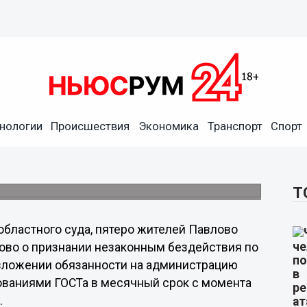
рода Павлово
нологии
Происшествия
Экономика
Транспорт
Спорт
онтировать дороги
ию города отремонтировать дороги в
ения в законную силу.
Т
бластного суда, пятеро жителей Павлово
лово о признании незаконным бездействия по
озложении обязанности на администрацию
бованиями ГОСТа в месячный срок с момента
.