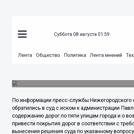
Общество
суббота 08 августа 01:59
14.11.2012
22:25
Суд обязал администрацию го
Лента
Общество
Политика
Лента мнений
Тех
Нижегородской области отрем
Павловский городской суд обязал администрац
шестимесячный срок с момента вступления реш
По информации пресс-службы Нижегородского о
обратились в суд с иском к администрации Пав
содержанию дорог по пяти улицам города и о в
привести покрытия дорог в соответствии с тре
вынесения решения суда по указанному вопросу