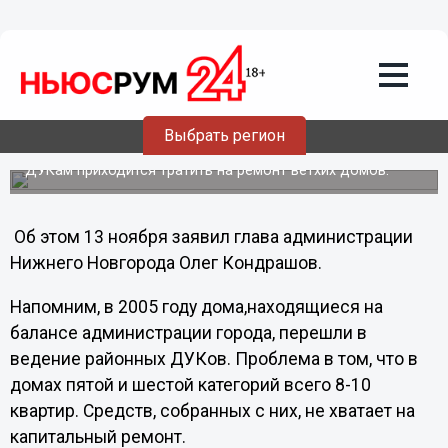
Общество
14.11.2012
02:39
Дома ветхого и аварийного фонда в
Нижнем Новгороде скоро переведут на
баланс муниципалитета
Выбрать регион
Это связано с большим объемом средств, которые
ДУКам приходится тратить на ремонт ветхих домов.
Об этом 13 ноября заявил глава администрации
Нижнего Новгорода Олег Кондрашов.
Напомним, в 2005 году дома,находящиеся на
балансе администрации города, перешли в
ведение районных ДУКов. Проблема в том, что в
домах пятой и шестой категорий всего 8-10
квартир. Средств, собранных с них, не хватает на
капитальный ремонт.