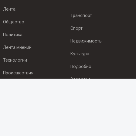
Лента
Транспорт
Общество
Спорт
Политика
Недвижимость
Лента мнений
Культура
Технологии
Подробно
Происшествия
Здоровье
Экономика
ПОДПИСКА
Подпишись на рассылку NEWSROOM24
и будь
в курсе новостей в своём городе: