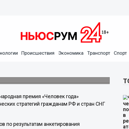
м престижной международной
нологии
Происшествия
Экономика
Транспорт
Спорт
дседателя совета директоров «Русполимета»
ии «Человек года-2012» «за большой вклад
Т
ародная премия «Человек года»
еских стратегий гражданам РФ и стран СНГ
ов по результатам анкетирования