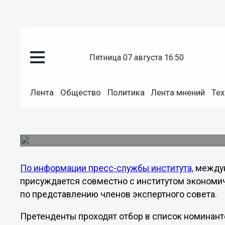
Общество
пятница 07 августа 16:50
12.11.2012
21:57
Виктор Клочай стал лауреато
премии «Человек года-2012»
Лента
Общество
Политика
Лента мнений
Тех
Русский биографический институт признал пре
Виктора Клочая лауреатом международной прем
в развитие экономики России».
По информации пресс-службы института,
междун
присуждается совместно с институтом экономич
по представлению членов экспертного совета.
Претенденты проходят отбор в список номинант