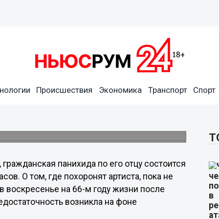
нологии
Происшествия
Экономика
Транспорт
Спорт
лейниковым пройдет в
сын артиста Денис Клявер.
Т
 гражданская панихида по его отцу состоится
сов. О том, где похоронят артиста, пока не
в воскресенье на 66-м году жизни после
едостаточность возникла на фоне