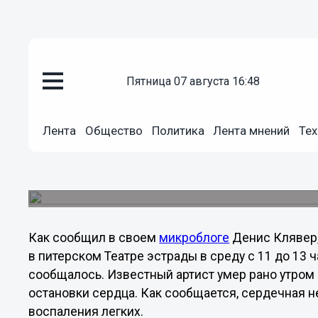
пятница 07 августа 16:48
Общество
12.11.2012
11:41
Лента
Общество
Политика
Лента мнений
Тех
Прощание с артистом Ильей О
Петербурге 14 ноября
Об этом в своем микроблоге в Twitter сообщил 
Как сообщил в своем
микроблоге
Денис Клявер,
в питерском Театре эстрады в среду с 11 до 13 ча
сообщалось. Известный артист умер рано утром 
остановки сердца. Как сообщается, сердечная н
воспаления легких.