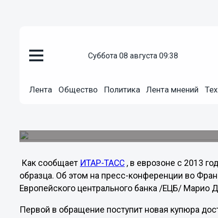
суббота 08 августа 09:38
Общество
Лента
Общество
Политика
Лента мнений
Тех
09.11.2012
05:56
В Европе введут новые евро
Первой станет банкнота номиналом в пять евро
Как сообщает
ИТАР-ТАСС
, в еврозоне с 2013 г
образца. Об этом на пресс-конференции во Фра
Европейского центрального банка /ЕЦБ/ Марио Д
Первой в обращение поступит новая купюра дост