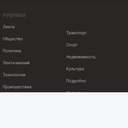
РУБРИКИ
Лента
Транспорт
Общество
Спорт
Политика
Недвижимость
Лента мнений
Культура
Технологии
Подробно
Происшествия
Здоровье
Экономика
ПОДПИСКА
Подпишись на рассылку NEWSROOM24
и будь
в курсе новостей в своём городе: