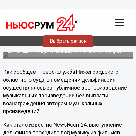
Общество
30.10.2012
02:00
Владелец нижегородского
дельфинария нарушил авторские
права
Выбрать регион
Дельфины больше не будут танцевать под саундтреки
из фильмов «Гладиатор» и «Пираты Карибского моря».
Как сообщает пресс-служба Нижегородского
областного суда, в помещении дельфинария
осуществлялось за публичное воспроизведение
музыкальных произведений без выплаты
вознаграждения авторам музыкальных
произведений.
Как стало известно NewsRoom24, выступление
дельфинов проходило под музыку из фильмов