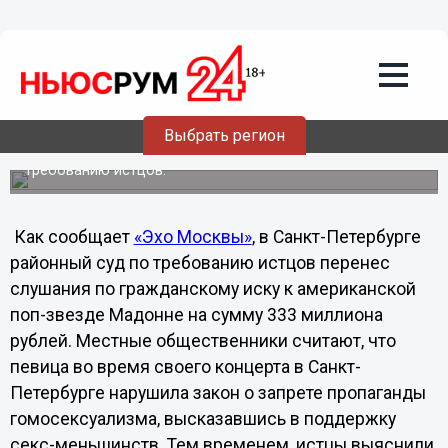
Общество
26.10.2012
04:19
В Санкт-Петербурге с Мадонны хотят
взыскать через суд 333 миллиона за
пропаганду гомосексуализма
Выбрать регион
Сегодняшнее заседание суда перенесено по
требованию истцов.
Как сообщает
«Эхо Москвы»
, в Санкт-Петербурге
районный суд по требованию истцов перенес
слушания по гражданскому иску к американской
поп-звезде Мадонне на сумму 333 миллиона
рублей. Местные общественники считают, что
певица во время своего концерта в Санкт-
Петербурге нарушила закон о запрете пропаганды
гомосексуализма, высказавшись в поддержку
секс-меньшинств. Тем временем, истцы выяснили