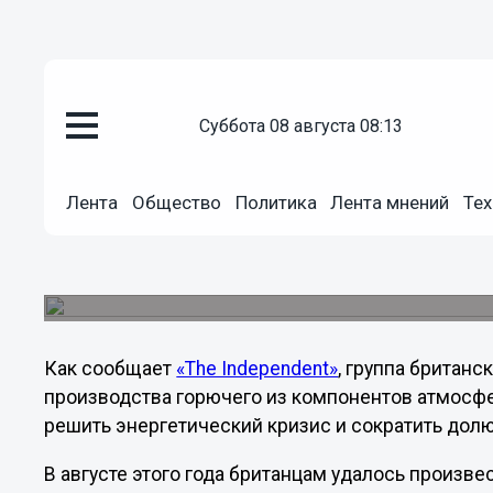
суббота 08 августа 08:13
Общество
20.10.2012
09:49
Лента
Общество
Политика
Лента мнений
Тех
Британские ученые произвели 
Британцы рассчитывают в течение двух лет пос
тонну горючего в день.
Как сообщает
«The Independent»
, группа британ
производства горючего из компонентов атмосфе
решить энергетический кризис и сократить долю
В августе этого года британцам удалось произве