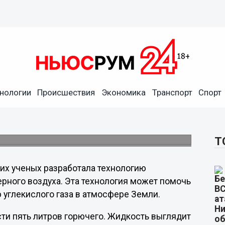
нологии
Происшествия
Экономика
Транспорт
Спорт
горючее из воздуха
троить завод, который сможет производить
Т
ских ученых разработала технологию
рного воздуха. Эта технология может помочь
 углекислого газа в атмосфере Земли.
сти пять литров горючего. Жидкость выглядит