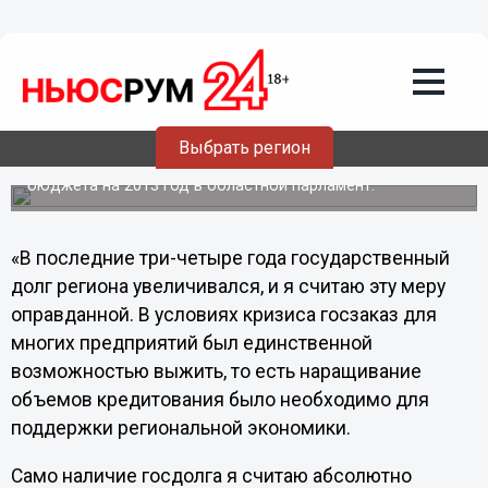
программ развития региона
значительно превысит уровень
бюджетного дефицита, а это –
показатель здоровой экономики», -
Шаронов
Выбрать регион
Депутат Законодательного собрания Нижегородской
области прокомментировал внесение регионального
бюджета на 2013 год в областной парламент.
«В последние три-четыре года государственный
долг региона увеличивался, и я считаю эту меру
оправданной. В условиях кризиса госзаказ для
многих предприятий был единственной
возможностью выжить, то есть наращивание
объемов кредитования было необходимо для
поддержки региональной экономики.
Само наличие госдолга я считаю абсолютно