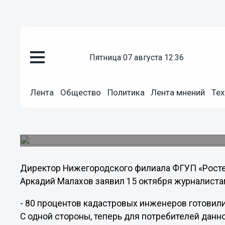
Общество
пятница 07 августа 12:36
15.10.2012
21:46
Техинвентаризацией займутся 
Лента
Общество
Политика
Лента мнений
Тех
нижегородское БТИ выразило 
С 1 января 2013 года работу по техинвениариз
инженеры, а также аккредитованные организац
Директор Нижегородского филиала ФГУП «Росте
Аркадий Малахов заявил 15 октября журналиста
- 80 процентов кадастровых инженеров готовили
С одной стороны, теперь для потребителей данно