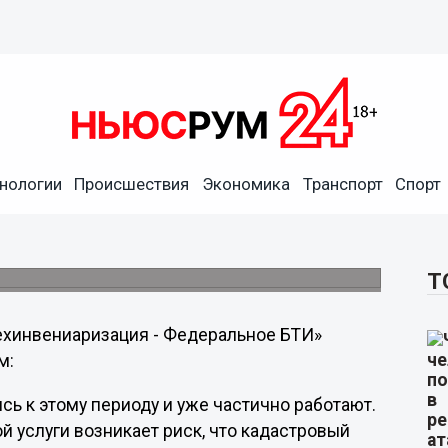
частные компании –
нологии
Происшествия
Экономика
Транспорт
Спорт
опасения
ации будут выполнять частные кадастровые
ии.
Т
хинвениаризация - Федеральное БТИ»
м:
сь к этому периоду и уже частично работают.
й услуги возникает риск, что кадастровый