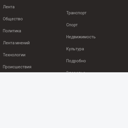
Лента
Транспорт
Общество
Спорт
Политика
Недвижимость
Лента мнений
Культура
Технологии
Подробно
Происшествия
Здоровье
Экономика
ПОДПИСКА
Подпишись на рассылку NEWSROOM24
и будь
в курсе новостей в своём городе: