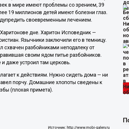
век в мире имеют проблемы со зрением, 39
лее 19 миллионов детей имеют болезни глаз.
редупредить своевременным лечением.
 Харитонове дне. Харитон Исповедник —
ристиан. Язычники заключили его в темницу.
ыл схвачен разбойниками неподалеку от
травившая своим ядом питье разбойников.
 и даже устроил там церковь.
лагает к действиям. Нужно сидеть дома — ни
е навел порчу. Домашние хлопоты сведены к
збы (плохая примета).
П
Источник:
http://www.mobi-galery.ru