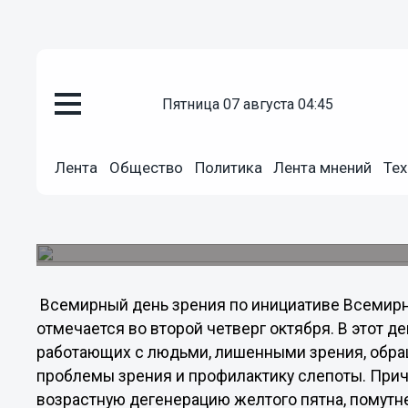
пятница 07 августа 04:45
Общество
Лента
Общество
Политика
Лента мнений
Тех
11.10.2012
18:43
Сегодня - Всемирный день зре
В народном календаре Харитонов день.
Всемирный день зрения по инициативе Всемирн
отмечается во второй четверг октября. В этот д
работающих с людьми, лишенными зрения, обр
проблемы зрения и профилактику слепоты. Прич
возрастную дегенерацию желтого пятна, помутне